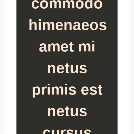
commodo
himenaeos
amet mi
netus
primis est
netus
cursus